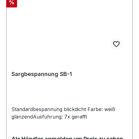
Rabatt
%
Sargbespannung SB-1
Standardbespannung blickdicht Farbe: weiß
glänzendAusführung: 7x gerafft
Als Händler anmelden um Preis zu sehen