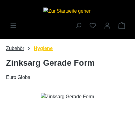
Zum Hauptinhalt springen
Ware
Zubehör
Hygiene
Zinksarg Gerade Form
Euro Global
Bildergalerie überspringen