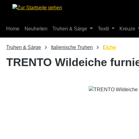
m Hauptinhalt springen
Zur Suche springen
Zur Hauptnavigation springen
Home
Neuheiten
Truhen & Särge
Textil
Kreuze
Truhen & Särge
Italienische Truhen
Eiche
TRENTO Wildeiche furnie
Bildergalerie überspringen