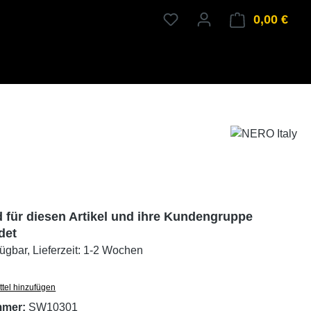
0,00 €
Ware
d für diesen Artikel und ihre Kundengruppe
det
fügbar, Lieferzeit: 1-2 Wochen
tel hinzufügen
mmer:
SW10301