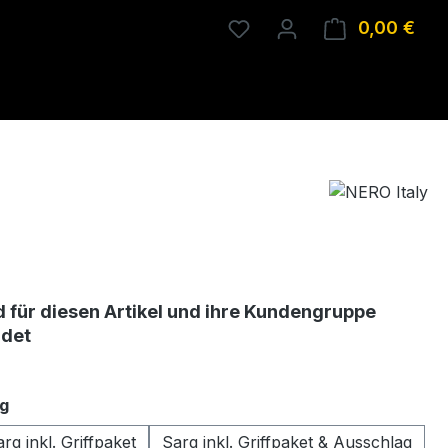
0,00 €
Ware
d für diesen Artikel und ihre Kundengruppe
ndet
auswählen
g
rg inkl. Griffpaket
Sarg inkl. Griffpaket & Ausschlag