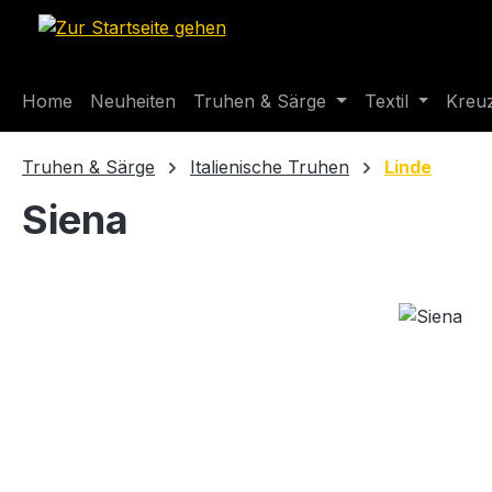
m Hauptinhalt springen
Zur Suche springen
Zur Hauptnavigation springen
Home
Neuheiten
Truhen & Särge
Textil
Kreu
Truhen & Särge
Italienische Truhen
Linde
Siena
Bildergalerie überspringen