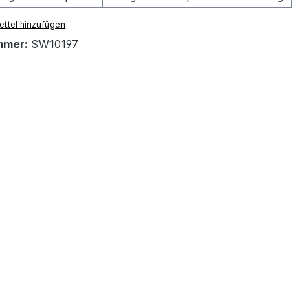
ttel hinzufügen
mmer:
SW10197