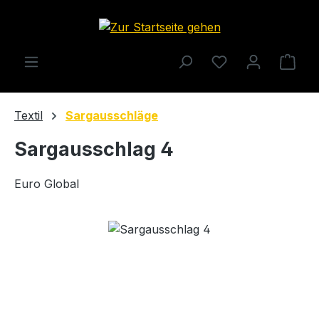
Zum Hauptinhalt springen
Ware
Textil
Sargausschläge
Sargausschlag 4
Euro Global
Bildergalerie überspringen