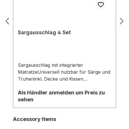
Sargausschlag 4 Set
Sargausschlag mit integrierter
MatratzeUniversell nutzbar für Särge und
Truheninkl. Decke und Kissen
Verarbeitung: UnicolorDecke: 200g
Als Händler anmelden um Preis zu
Wattiert
sehen
Produktgalerie überspringen
Accessory Items