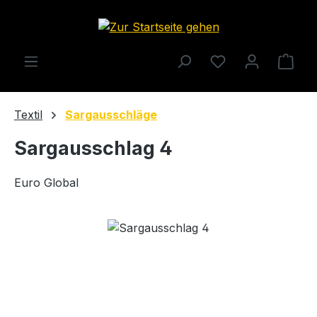
Zum Hauptinhalt springen
Ware
Textil
Sargausschläge
Sargausschlag 4
Euro Global
Bildergalerie überspringen