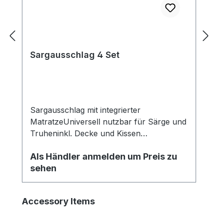
Sargausschlag 4 Set
Sargausschlag mit integrierter
MatratzeUniversell nutzbar für Särge und
Truheninkl. Decke und Kissen
Verarbeitung: UnicolorDecke: 200g
Als Händler anmelden um Preis zu
Wattiert
sehen
Produktgalerie überspringen
Accessory Items