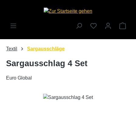
Zum Hauptinhalt springen
Ware
Textil
Sargausschläge
Sargausschlag 4 Set
Euro Global
Bildergalerie überspringen