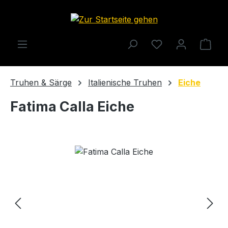
Zum Hauptinhalt springen
Ware
Truhen & Särge
Italienische Truhen
Eiche
Fatima Calla Eiche
Bildergalerie überspringen