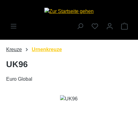
Zum Hauptinhalt springen
Ware
Kreuze
Urnenkreuze
UK96
Euro Global
Bildergalerie überspringen