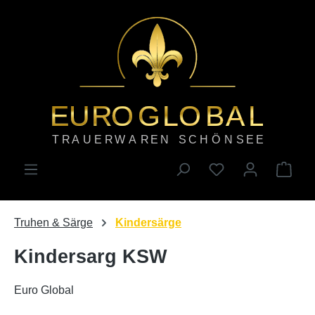
Zum Hauptinhalt springen
Ware
Truhen & Särge
Kindersärge
Kindersarg KSW
Euro Global