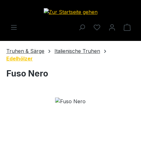
Zum Hauptinhalt springen
Ware
Truhen & Särge
Italienische Truhen
Edelhölzer
Fuso Nero
Bildergalerie überspringen