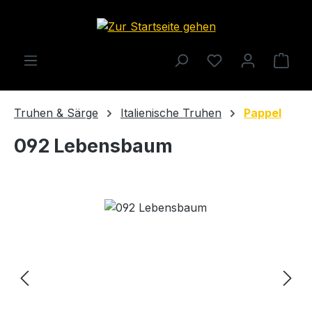
Zum Hauptinhalt springen
Ware
Truhen & Särge
Italienische Truhen
Pappel
092 Lebensbaum
Bildergalerie überspringen