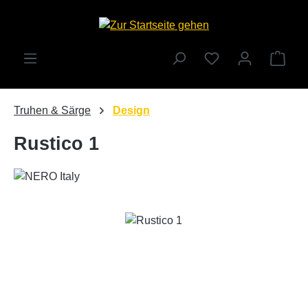
Zum Hauptinhalt springen
Ware
Truhen & Särge
Design
Rustico 1
Bildergalerie überspringen